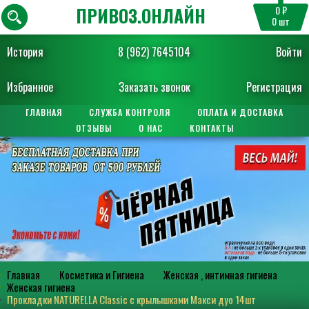
ПРИВОЗ.ОНЛАЙН
0 ₽
0
шт
История
8 (962) 7645104
Войти
Избранное
Заказать звонок
Регистрация
ГЛАВНАЯ
СЛУЖБА КОНТРОЛЯ
ОПЛАТА И ДОСТАВКА
ОТЗЫВЫ
О НАС
КОНТАКТЫ
Главная
Косметика и Гигиена
Женская , интимная гигиена
Женская гигиена
Прокладки NATURELLA Classic с крылышками Макси дуо 14шт