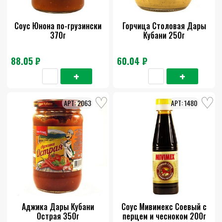
Соус Юнона по-грузински
Горчица Столовая Дары
370г
Кубани 250г
88.05 ₽
60.04 ₽
2063
1480
Аджика Дары Кубани
Соус Мивимекс Соевый с
Острая 350г
перцем и чесноком 200г