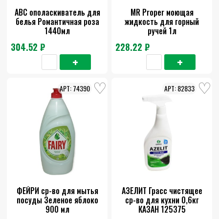
АВС ополаскиватель для
MR Proper моющая
белья Романтичная роза
жидкость для горный
1440мл
ручей 1л
304.52 ₽
228.22 ₽
74390
82833
ФЕЙРИ ср-во для мытья
АЗЕЛИТ Грасс чистящее
посуды Зеленое яблоко
ср-во для кухни 0,6кг
900 мл
КАЗАН 125375