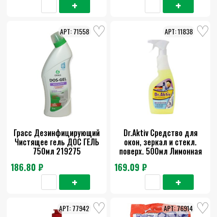
71558
11838
Грасс Дезинфицирующий
Dr.Aktiv Средство для
Чистящее гель ДОС ГЕЛЬ
окон, зеркал и стекл.
750мл 219275
поверх. 500мл Лимонная
свежесть
186.80 ₽
169.09 ₽
77942
76914