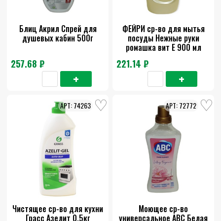
Блиц Акрил Спрей для
ФЕЙРИ ср-во для мытья
душевых кабин 500г
посуды Нежные руки
ромашка вит Е 900 мл
257.68 ₽
221.14 ₽
74263
72772
Чистящее ср-во для кухни
Моющее ср-во
Грасс Азелит 0,5кг
универсальное АВС Белая