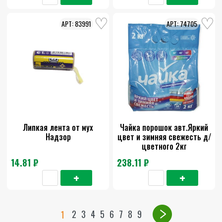
83991
74705
Липкая лента от мух
Чайка порошок авт.Яркий
Надзор
цвет и зимняя свежесть д/
цветного 2кг
14.81 ₽
238.11 ₽
2
3
4
5
6
7
8
9
1