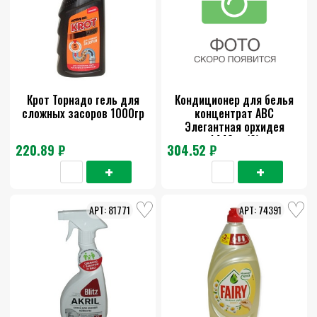
Крот Торнадо гель для
Кондиционер для белья
сложных засоров 1000гр
концентрат АВС
Элегантная орхидея
1440мл(9)
220.89 ₽
304.52 ₽
81771
74391