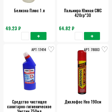
Белизна Плюс 1 л
Пальмира Южная СМС
420гр*30
49.23 ₽
64.82 ₽
17414
78003
Средство чистящее
Дихлофос Нео 190см
санитарно-гигиеническое
Чистин 750мл