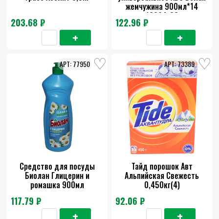
жемчужина 900мл*14
16294-08
203.68 ₽
122.96 ₽
77950
73389
Средство для посуды
Тайд порошок Авт
Биолан Глицерин и
Альпийская Cвежесть
ромашка 900мл
0,450кг(4)
117.79 ₽
92.06 ₽