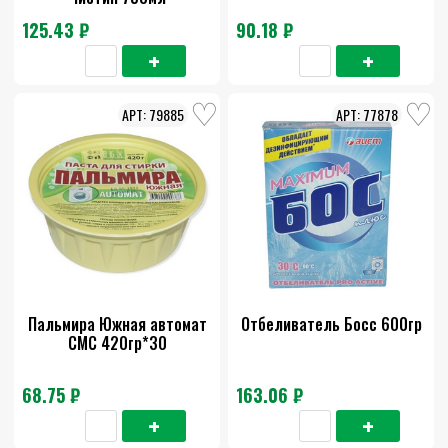
125.43 ₽
90.18 ₽
79885
77878
Пальмира Южная автомат
Отбеливатель Босс 600гр
СМС 420гр*30
68.75 ₽
163.06 ₽