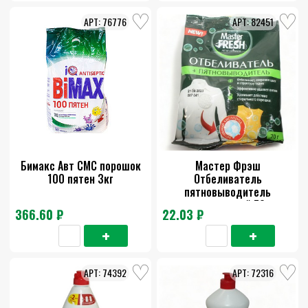
76776
82451
Бимакс Авт СМС порошок
Мастер Фрэш
100 пятен 3кг
Отбеливатель
пятновыводитель
кислородный 70г
366.60 ₽
22.03 ₽
74392
72316