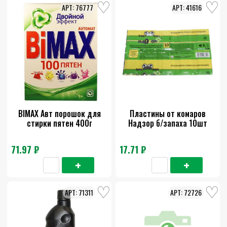
76777
41616
BIMAX Авт порошок для
Пластины от комаров
стирки пятен 400г
Надзор б/запаха 10шт
71.97 ₽
17.71 ₽
71311
72726