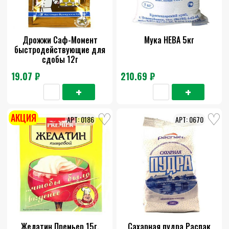
Дрожжи Саф-Момент
Мука НЕВА 5кг
быстродействующие для
сдобы 12г
19.07 ₽
210.69 ₽
АКЦИЯ
0186
0670
Желатин Премьер 15г.
Сахарная пудра Распак