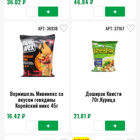
36.02 ₽
46.84 ₽
36938
37167
Вермишель Мивимекс со
Доширак Квисти
вкусом говядины
70г.Курица
Корейский микс 45г
16.42 ₽
21.81 ₽