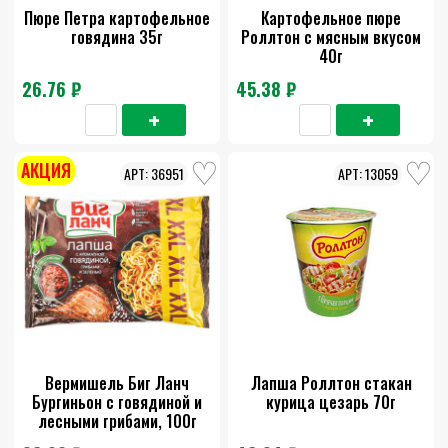
Пюре Петра картофельное
Картофельное пюре
говядина 35г
Роллтон с мясным вкусом
40г
26.76 ₽
45.38 ₽
АКЦИЯ
36951
13059
Вермишель Биг Ланч
Лапша Роллтон стакан
Бургиньон с говядиной и
курица цезарь 70г
лесными грибами, 100г