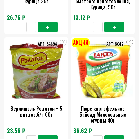
курица 35г
быстрого приготовления,
Курица, 50г
26.76 ₽
13.12 ₽
АКЦИЯ
84694
8042
Вермишель Роллтон + 5
Пюре картофельное
вит.гов.б/п 60г
Байсад Малосольные
огурцы 40г
23.56 ₽
36.62 ₽