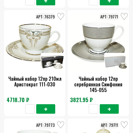
76379
79771
Чайный набор 12пр 210мл
Чайный набор 12пр
Аристократ 111-030
серебрянная Симфония
145-055
4718.70 ₽
3821.95 ₽
79773
79711