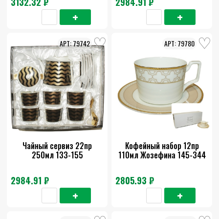
3132.32 ₽
2984.91 ₽
79742
79780
Чайный сервиз 22пр
Кофейный набор 12пр
250мл 133-155
110мл Жозефина 145-344
2984.91 ₽
2805.93 ₽