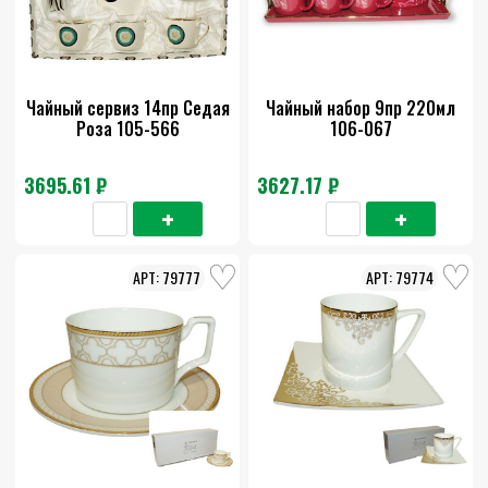
Чайный сервиз 14пр Седая
Чайный набор 9пр 220мл
Роза 105-566
106-067
3695.61 ₽
3627.17 ₽
79777
79774