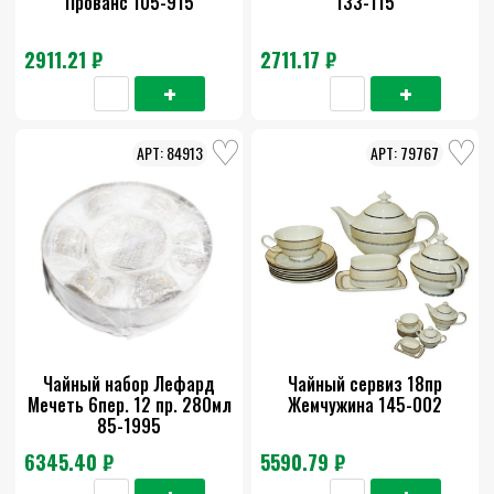
Прованс 105-915
133-115
2911.21 ₽
2711.17 ₽
84913
79767
Чайный набор Лефард
Чайный сервиз 18пр
Мечеть 6пер. 12 пр. 280мл
Жемчужина 145-002
85-1995
6345.40 ₽
5590.79 ₽