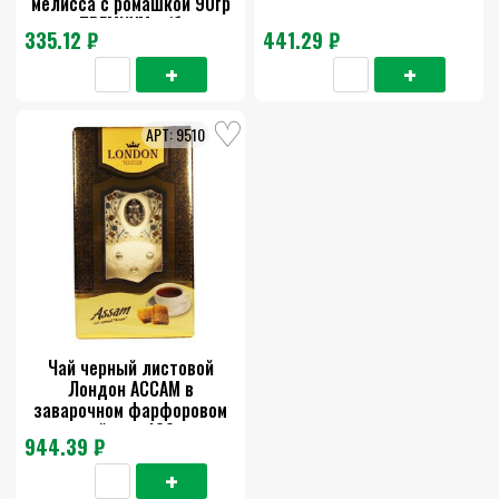
мелисса с ромашкой 90гр
ПРЕМИУМ ж/б
335.12 ₽
441.29 ₽
9510
Чай черный листовой
Лондон АССАМ в
заварочном фарфоровом
чайнике 100г
944.39 ₽