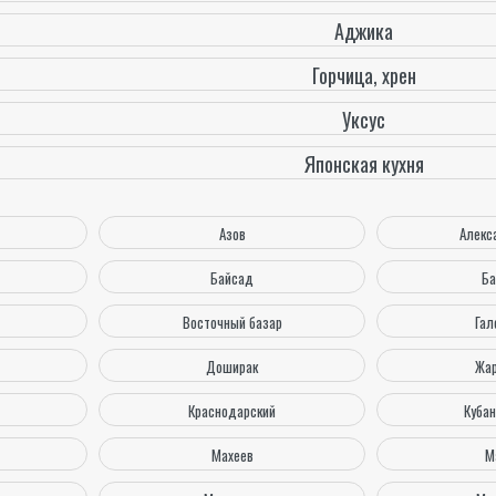
Аджика
Горчица, хрен
Уксус
Японская кухня
Азов
Алекс
Байсад
Ба
Восточный базар
Гал
Доширак
Жар
Краснодарский
Куба
Махеев
М