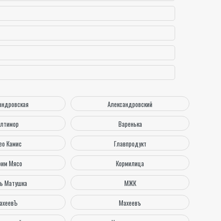
андровская
Александровский
лтимор
Варенька
ео Камис
Главпродукт
им Мясо
Кормилица
нь Матушка
МЖК
ахеевЪ
Махеевъ