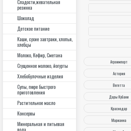
Сладости,жевательная
резинка
Шоколад
Детское питание
Каши, сухие завтраки, хлопья,
хлебцы
Молоко, Кефир, Сметана
Агроимпорт
Сгущенное молоко, йогурты
Астория
Хлебобулочные изделия
Вегетта
Супы, пюре быстрого
приготовления
Дары Кубани
Растительное масло
Краснодар
Консервы
Марианна
Минеральная и питьевая
вода