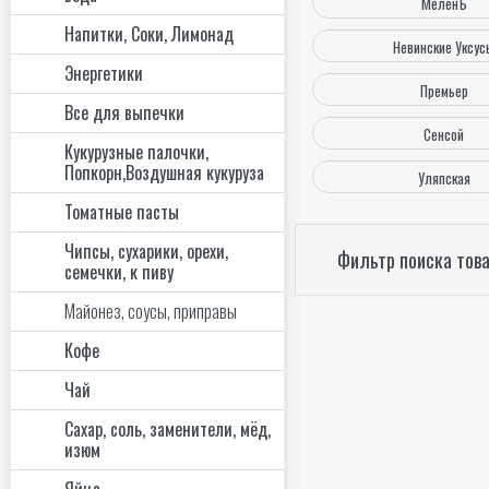
МеленЪ
Напитки, Соки, Лимонад
Невинские Уксус
Энергетики
Премьер
Все для выпечки
Сенсой
Кукурузные палочки,
Попкорн,Воздушная кукуруза
Уляпская
Томатные пасты
Чипсы, сухарики, орехи,
Фильтр поиска тов
семечки, к пиву
Майонез, соусы, приправы
Кофе
Чай
Сахар, соль, заменители, мёд,
изюм
Яйца