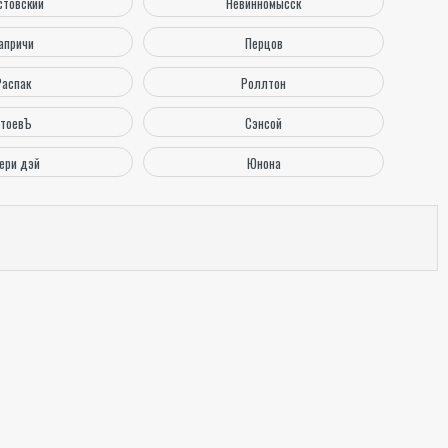
стовский
Невинномысск
апричи
Перцов
Распак
Роллтон
тоевЪ
Сэнсой
ери дэй
Юнона