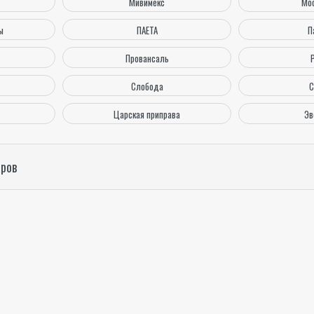
Мивимекс
Мо
ы
ПАЕТА
П
Провансаль
Слобода
С
Царская приправа
Эв
аров