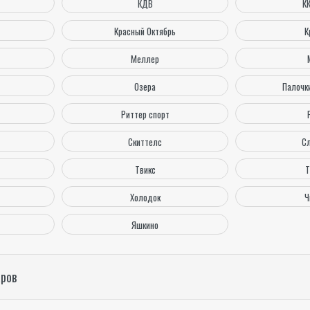
КДВ
К
Красный Октябрь
К
Меллер
Озера
Палочк
Риттер спорт
Скиттелс
С
Твикс
Т
Холодок
Ч
Яшкино
аров