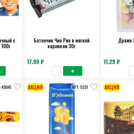
очный с
Батончик Чио Рио в мягкой
Драже 
 100г
карамели 30г
17.99 ₽
11.29 ₽
АКЦИЯ
АКЦИЯ
49041
5231