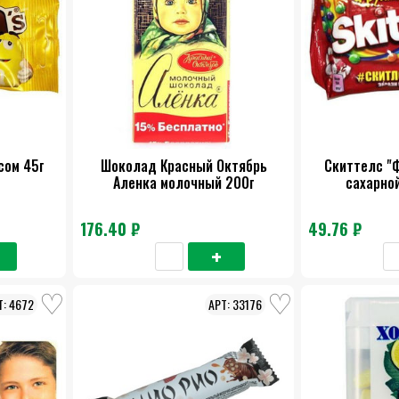
сом 45г
Шоколад Красный Октябрь
Скиттелс "
Аленка молочный 200г
сахарной
176.40 ₽
49.76 ₽
4672
33176