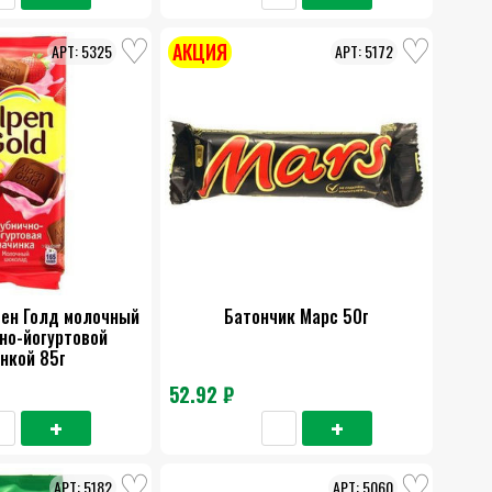
АКЦИЯ
5325
5172
ен Голд молочный
Батончик Марс 50г
но-йогуртовой
нкой 85г
52.92 ₽
5182
5060