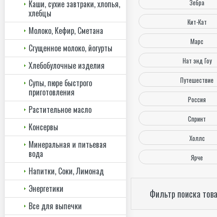
Зебра
Каши, сухие завтраки, хлопья,
хлебцы
Кит-Кат
Молоко, Кефир, Сметана
Марс
Сгущенное молоко, йогурты
Нат энд Гоу
Хлебобулочные изделия
Путешествие
Супы, пюре быстрого
приготовления
Россия
Растительное масло
Спринт
Консервы
Холлс
Минеральная и питьевая
вода
Ярче
Напитки, Соки, Лимонад
Энергетики
Фильтр поиска тов
Все для выпечки