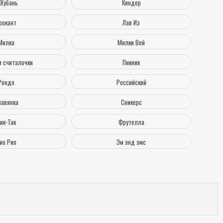
ККубань
Киндер
рокант
Лав Из
Милка
Милки Вей
и считалочки
Пикник
Рондо
Российский
лавянка
Сникерс
ик-Так
Фрутелла
ио Рио
Эм энд эмс