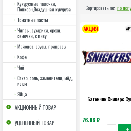
Кукурузные палочки,
Сортировать по:
по поп
Попкорн,Воздушная кукуруза
Томатные пасты
АКЦИЯ
Чипсы, сухарики, орехи,
семечки, к пиву
Майонез, соусы, приправы
Кофе
Чай
Сахар, соль, заменители, мёд,
изюм
Яйца
Батончик Сникерс Су
АКЦИОННЫЙ ТОВАР
76.86 ₽
УЦЕНЕННЫЙ ТОВАР