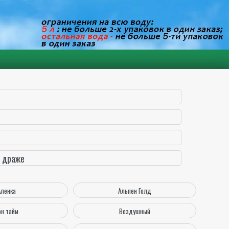
 драже
Аленка
Альпен Голд
он тайм
Воздушный