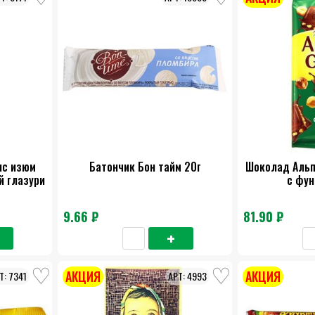
ис изюм
Батончик Бон тайм 20г
Шоколад Альп
й глазури
с фун
9.66 ₽
81.90 ₽
АКЦИЯ
АКЦИЯ
7341
4993