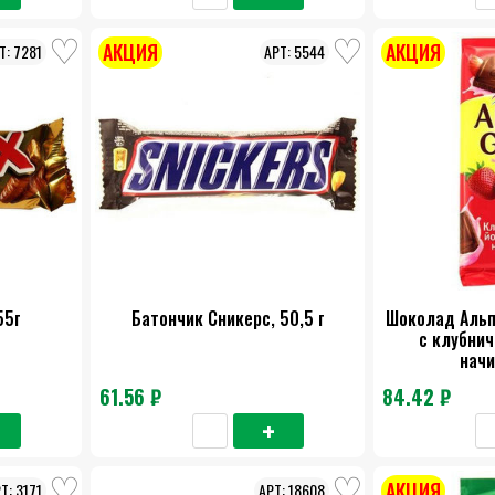
АКЦИЯ
АКЦИЯ
7281
5544
55г
Батончик Сникерс, 50,5 г
Шоколад Альп
с клубнич
начи
61.56 ₽
84.42 ₽
АКЦИЯ
3171
18608