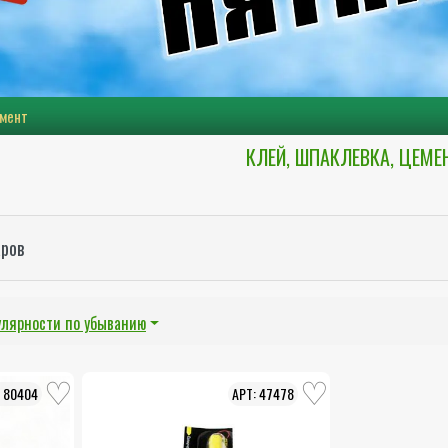
емент
КЛЕЙ, ШПАКЛЕВКА, ЦЕМЕ
аров
улярности по убыванию
80404
47478