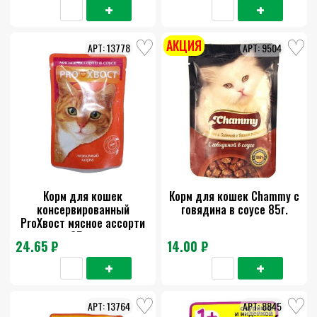
АКЦИЯ
13778
9504
Корм для кошек
Корм для кошек Chammy с
консервированный
говядина в соусе 85г.
ProХвост мясное ассорти
85 гр
24.65 ₽
14.00 ₽
13764
8845