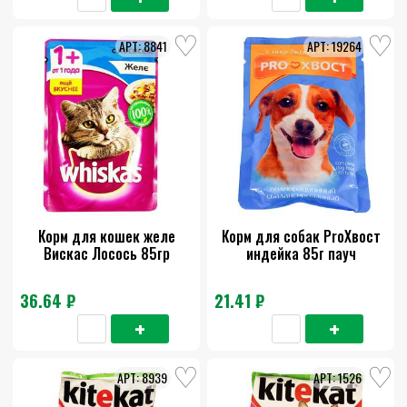
8841
19264
Корм для кошек желе
Корм для собак ProХвост
Вискас Лосось 85гр
индейка 85г пауч
36.64 ₽
21.41 ₽
8939
1526