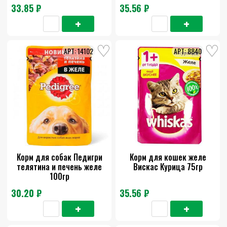
33.85 ₽
35.56 ₽
14102
8840
Корм для собак Педигри
Корм для кошек желе
телятина и печень желе
Вискас Курица 75гр
100гр
30.20 ₽
35.56 ₽