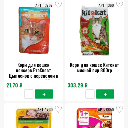
13767
1360
Корм для кошек
Корм для кошек Китекат
консерв.ProХвост
мясной пир 800гр
Цыпленок с перепелом в
желе с овощами 85 гр
21.70 ₽
303.29 ₽
1730
8850