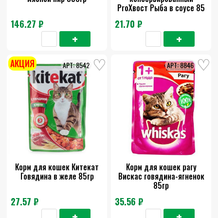
ProХвост Рыба в соусе 85
гр
146.27 ₽
21.70 ₽
АКЦИЯ
8542
8846
Корм для кошек Китекат
Корм для кошек рагу
Говядина в желе 85гр
Вискас говядина-ягненок
85гр
27.57 ₽
35.56 ₽