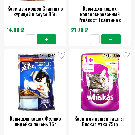
Корм для кошек Chammy с
Корм для кошек
курицей в соусе 85г.
консервированный
ProХвост Телятина с
ягненком в желе с
14.00 ₽
21.70 ₽
овощами 85 гр
1374
8855
Корм для кошек Феликс
Корм для кошек паштет
индейка печень 75г
Вискас утка 75гр