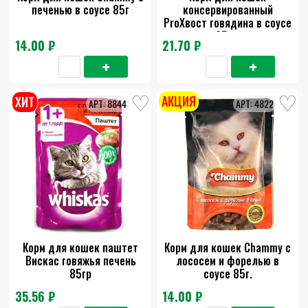
печенью в соусе 85г
консервированный
ProХвост говядина в соусе
85 гр
14.00 ₽
21.70 ₽
АКЦИЯ
ХИТ
8844
4822
Корм для кошек паштет
Корм для кошек Chammy с
Вискас говяжья печень
лососем и форелью в
85гр
соусе 85г.
35.56 ₽
14.00 ₽