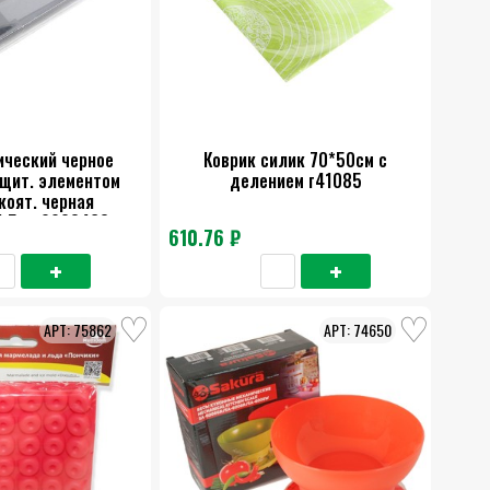
ический черное
Коврик силик 70*50см с
ащит. элементом
делением г41085
коят. черная
1,5см 9903468
610.76 ₽
75862
74650