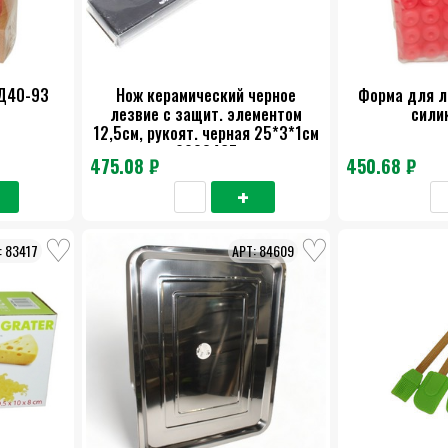
Д40-93
Нож керамический черное
Форма для л
лезвие с защит. элементом
сили
12,5см, рукоят. черная 25*3*1см
9903467
475.08 ₽
450.68 ₽
83417
84609