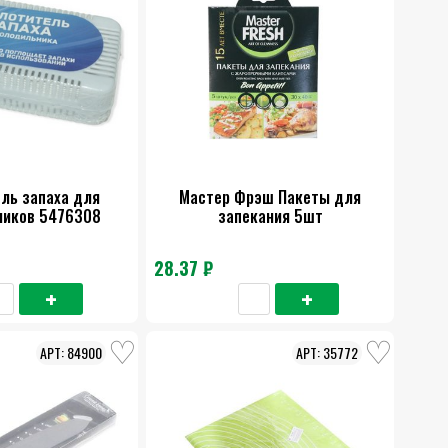
ль запаха для
Мастер Фрэш Пакеты для
ников 5476308
запекания 5шт
28.37 ₽
84900
35772