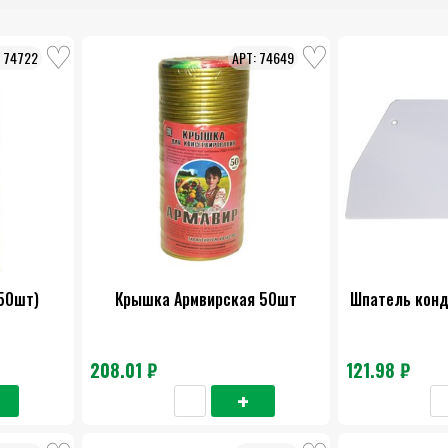
74722
74649
50шт)
Крышка Армвирская 50шт
Шпатель конд
208.01 ₽
121.98 ₽