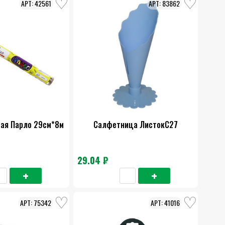
42561
83862
ая Парло 29см*8м
Салфетница ЛистокС27
29.04 ₽
75342
41016