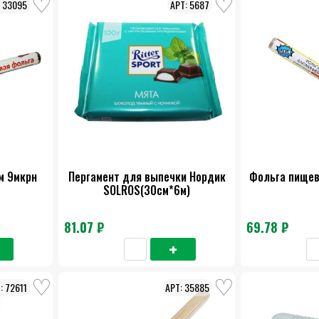
33095
5687
м 9мкрн
Пергамент для выпечки Нордик
Фольга пищев
SOLROS(30см*6м)
81.07 ₽
69.78 ₽
72611
35885