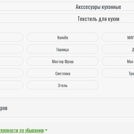
Акссесуары кухонные
Текстиль для кухни
Kamille
MAY
Горница
Д
Мастер Фрэш
Мас
Светлана
Тр
Этель
аров
улярности по убыванию