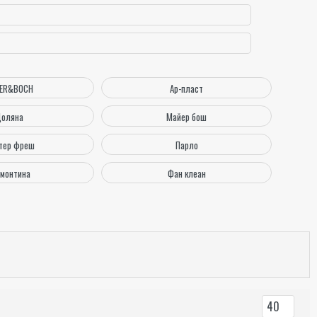
ER&BOCH
Ар-пласт
оляна
Майер бош
тер фреш
Парло
амонтина
Фан клеан
40