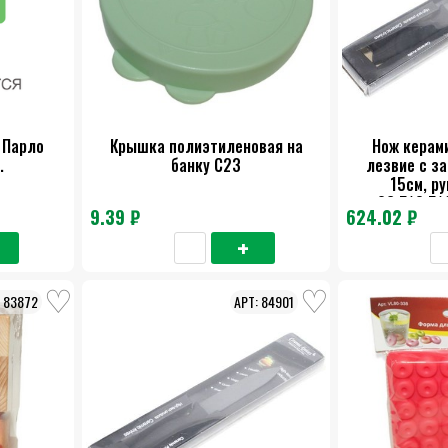
 Парло
Крышка полиэтиленовая на
Нож керам
.
банку С23
лезвие с з
15см, ру
26,5*3,5*
9.39 ₽
624.02 ₽
83872
84901