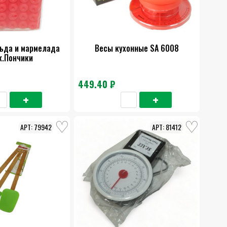
ьда и мармелада
Весы кухонные SA 6008
к.Пончики
449.40 ₽
79942
81412