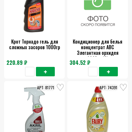
Крот Торнадо гель для
Кондиционер для белья
сложных засоров 1000гр
концентрат АВС
Элегантная орхидея
1440мл(9)
220.89 ₽
304.52 ₽
81771
74391