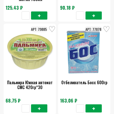
125.43 ₽
90.18 ₽
79885
77878
Пальмира Южная автомат
Отбеливатель Босс 600гр
СМС 420гр*30
68.75 ₽
163.06 ₽