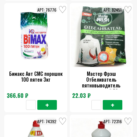
76776
82451
Бимакс Авт СМС порошок
Мастер Фрэш
100 пятен 3кг
Отбеливатель
пятновыводитель
кислородный 70г
366.60 ₽
22.03 ₽
74392
72316