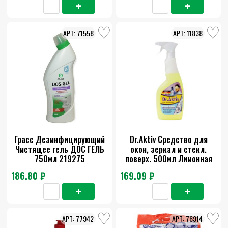
71558
11838
Грасс Дезинфицирующий
Dr.Aktiv Средство для
Чистящее гель ДОС ГЕЛЬ
окон, зеркал и стекл.
750мл 219275
поверх. 500мл Лимонная
свежесть
186.80 ₽
169.09 ₽
77942
76914