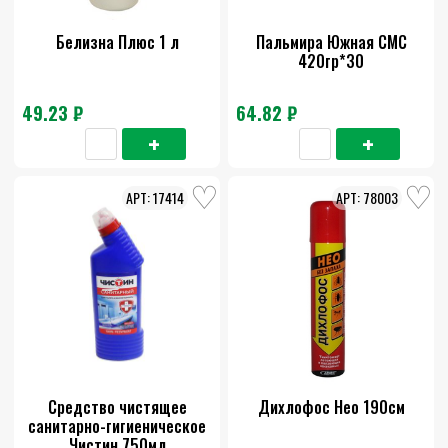
Белизна Плюс 1 л
Пальмира Южная СМС
420гр*30
49.23 ₽
64.82 ₽
17414
78003
Средство чистящее
Дихлофос Нео 190см
санитарно-гигиеническое
Чистин 750мл