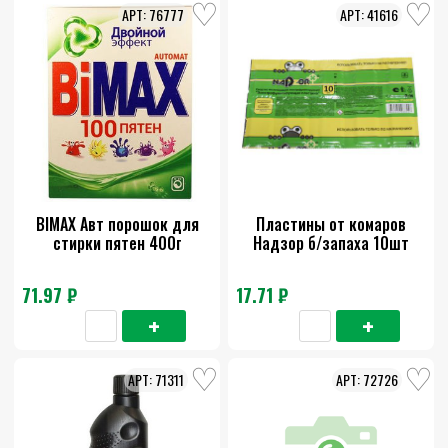
76777
41616
BIMAX Авт порошок для
Пластины от комаров
стирки пятен 400г
Надзор б/запаха 10шт
71.97 ₽
17.71 ₽
71311
72726