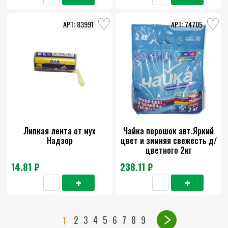
83991
74705
Липкая лента от мух
Чайка порошок авт.Яркий
Надзор
цвет и зимняя свежесть д/
цветного 2кг
14.81 ₽
238.11 ₽
2
3
4
5
6
7
8
9
1