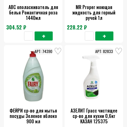
АВС ополаскиватель для
MR Proper моющая
белья Романтичная роза
жидкость для горный
1440мл
ручей 1л
304.52 ₽
228.22 ₽
74390
82833
ФЕЙРИ ср-во для мытья
АЗЕЛИТ Грасс чистящее
посуды Зеленое яблоко
ср-во для кухни 0,6кг
900 мл
КАЗАН 125375