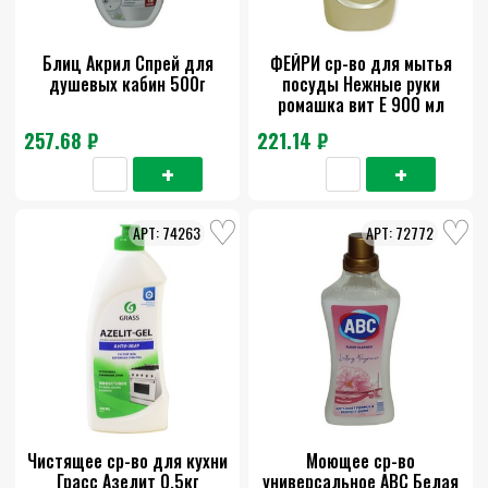
Блиц Акрил Спрей для
ФЕЙРИ ср-во для мытья
душевых кабин 500г
посуды Нежные руки
ромашка вит Е 900 мл
257.68 ₽
221.14 ₽
74263
72772
Чистящее ср-во для кухни
Моющее ср-во
Грасс Азелит 0,5кг
универсальное АВС Белая