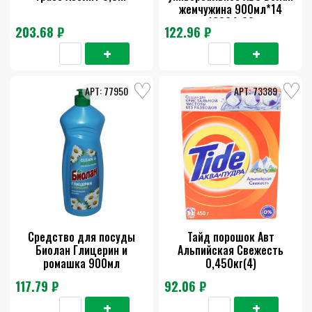
жемчужина 900мл*14
16294-08
203.68 ₽
122.96 ₽
77950
73389
Средство для посуды
Тайд порошок Авт
Биолан Глицерин и
Альпийская Cвежесть
ромашка 900мл
0,450кг(4)
117.79 ₽
92.06 ₽