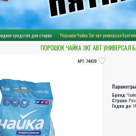
жидкое средство для стирки
Порошок Чайка 3кг авт универсал балтий
ПОРОШОК ЧАЙКА 3КГ АВТ УНИВЕРСАЛ 
74420
Параметр
Бренд
:
Чайк
Страна
: Ро
Годен до
: 1