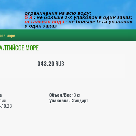
сое море
БАЛТИЙСОЕ МОРЕ
343.20
RUB
ы
а
Объем/Вес
: 3 кг
ссия
Упаковка
: Стандарт
4.10.23