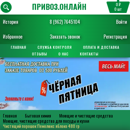
ПРИВОЗ.ОНЛАЙН
0 ₽
0
шт
История
8 (962) 7645104
Войти
Избранное
Заказать звонок
Регистрация
ГЛАВНАЯ
СЛУЖБА КОНТРОЛЯ
ОПЛАТА И ДОСТАВКА
ОТЗЫВЫ
О НАС
КОНТАКТЫ
Главная
Бытовая химия
Моющие и чистящие средства
Моющие, чистящие средства для посуды и кухни
Чистящий порошок Пемолюкс яблоко 480 гр