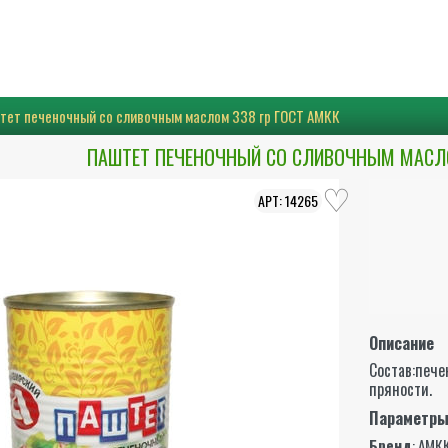
тет печеночный со сливочным маслом 338 гр ГОСТ АМКК
ПАШТЕТ ПЕЧЕНОЧНЫЙ СО СЛИВОЧНЫМ МАСЛО
14265
Описание
Состав:печен
пряности.
Параметр
Бренд
:
АМК