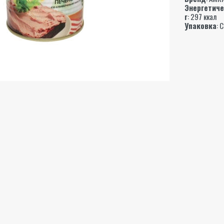
Энергетиче
г
: 297 ккал
Упаковка
: 