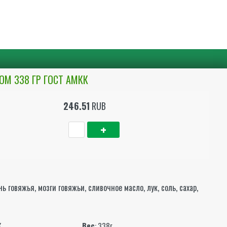
М 338 ГР ГОСТ АМКК
246.51
RUB
ь говяжья, мозги говяжьи, сливочное масло, лук, соль, сахар,
ы
К
Вес
: 338г