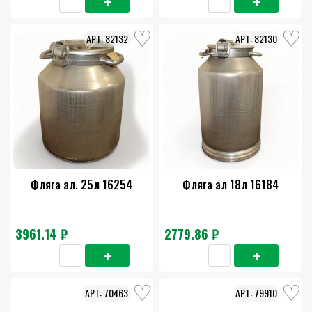
82132
82130
Фляга ал. 25л 16254
Фляга ал 18л 16184
3961.14 ₽
2779.86 ₽
70463
79910