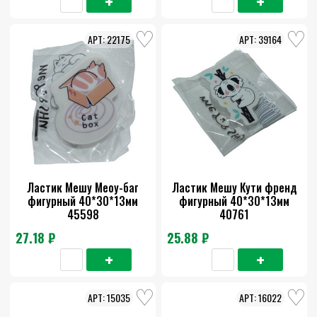
22175
39164
Ластик Мешу Меоу-баг
Ластик Мешу Кути френд
фигурный 40*30*13мм
фигурный 40*30*13мм
45598
40761
27.18 ₽
25.88 ₽
15035
16022