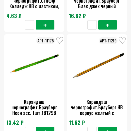
чернографит.Стафф
чернографит.Брауберг
Колледж НВ с ластиком,
Блэк джек черный
пластиковый корпус
1шт.180609
4.63 ₽
16.62 ₽
черный 181712
11175
11219
Карандаш
Карандаш
чернографит.Брауберг
чернографит.Брауберг НВ
Неон асс. 1шт.181298
корпус желтый с
черн.полос.с рез.заточ.
13.42 ₽
11.62 ₽
1шт.180614