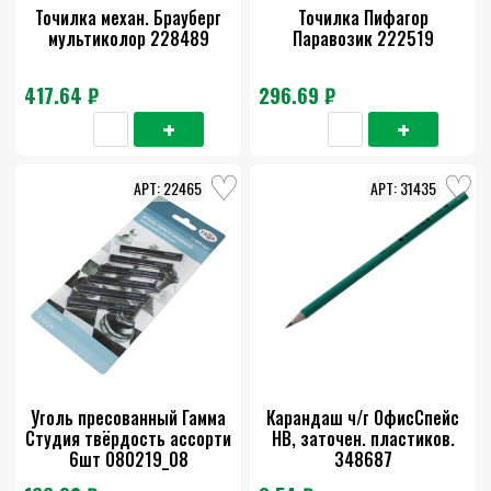
Точилка механ. Брауберг
Точилка Пифагор
мультиколор 228489
Паравозик 222519
417.64 ₽
296.69 ₽
22465
31435
Уголь пресованный Гамма
Карандаш ч/г ОфисСпейс
Студия твёрдость ассорти
НВ, заточен. пластиков.
6шт 080219_08
348687