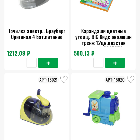
Точилка электр.. Брауберг
Карандаши цветные
Оригинал 4 бат.питание
утолщ. ВIC Кидс эволюшн
тренж 12цв.пластик
треъран.8297356
1212.09 ₽
500.13 ₽
16021
15020