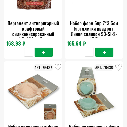
Пергамент антипригарный
Набор форм 6пр 7*3,5см
крафтовый
Тарталетки квадрат.
силиконизированный
Линия силикон 93-SI-S-
узкий 5м*30см Чистюля
17.5
168.93 ₽
165.64 ₽
76437
76438
Набор силиконовых форм
Набор силиконовых форм