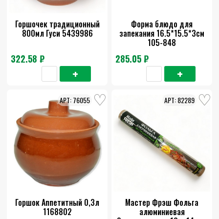
Горшочек традиционный
Форма блюдо для
800мл Гуси 5439986
запекания 16.5*15.5*3см
105-848
322.58 ₽
285.05 ₽
76055
82289
Горшок Аппетитный 0,3л
Мастер Фрэш Фольга
1168802
алюминиевая