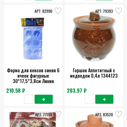
82990
79393
Форма для кексов синяя 6
Горшок Аппетитный с
ячеек фигурные
медведем 0,4л 1344123
30*17,5*3,8см Линия
силикон
210.58 ₽
203.97 ₽
77155
83520