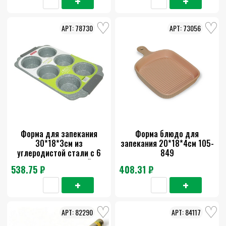
78730
73056
Форма для запекания
Форма блюдо для
30*18*3см из
запекания 20*18*4см 105-
углеродистой стали с 6
849
отделениями серый и
538.75 ₽
408.31 ₽
бежевый мрамор 6038
82290
84117