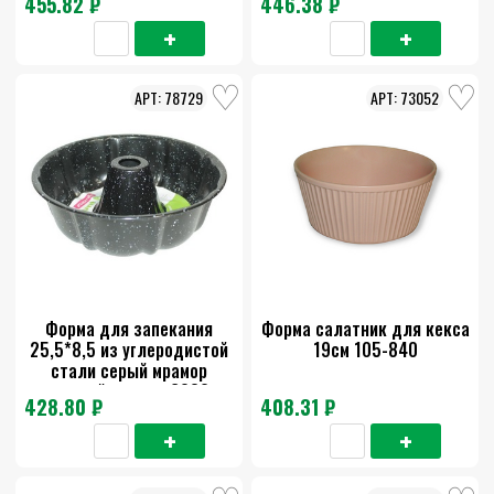
455.82 ₽
446.38 ₽
78729
73052
Форма для запекания
Форма салатник для кекса
25,5*8,5 из углеродистой
19см 105-840
стали серый мрамор
черный мрамор 6032
428.80 ₽
408.31 ₽