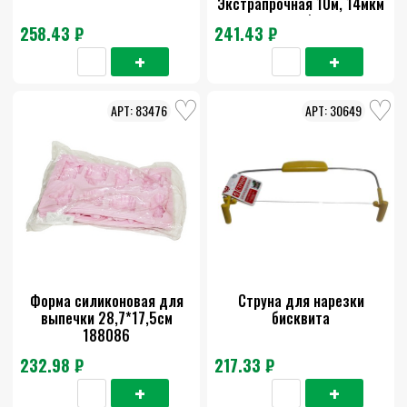
Экстрапрочная 10м, 14мкм
ролик д/гриля
258.43 ₽
241.43 ₽
83476
30649
Форма силиконовая для
Струна для нарезки
выпечки 28,7*17,5см
бисквита
188086
232.98 ₽
217.33 ₽