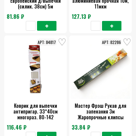
Европейский д/выпечки
алюминиевая прочная 10м,
(силик. 38см) 5м
11мкм
81.86 ₽
127.13 ₽
84817
82286
Коврик для выпечки
Мастер Фрэш Рукав для
антипригар. 33*40см
запекания 3м
многораз. 80-142
Жаропрочные клипсы
116.46 ₽
33.84 ₽