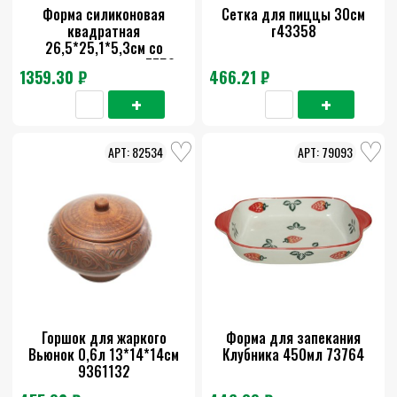
Форма силиконовая
Сетка для пиццы 30см
квадратная
г43358
26,5*25,1*5,3см со
стеклянным дном 7759
1359.30 ₽
466.21 ₽
82534
79093
Горшок для жаркого
Форма для запекания
Вьюнок 0,6л 13*14*14см
Клубника 450мл 73764
9361132