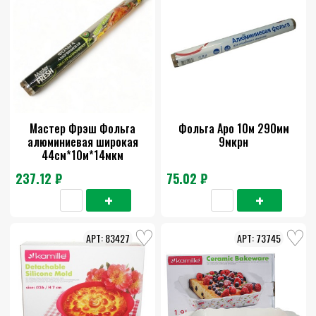
Мастер Фрэш Фольга
Фольга Аро 10м 290мм
алюминиевая широкая
9мкрн
44см*10м*14мкм
237.12 ₽
75.02 ₽
83427
73745