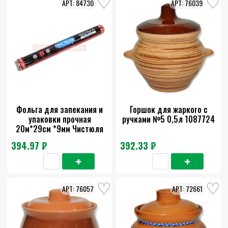
84730
76039
Фольга для запекания и
Горшок для жаркого с
упаковки прочная
ручками №5 0,5л 1087724
20м*29см *9мм Чистюля
394.97 ₽
392.33 ₽
76057
72661