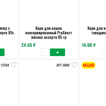
ammy с
Корм для кошек
Корм для 
оусе 85г.
консервированный ProХвост
говядина
мясное ассорти 85 гр
24.65 ₽
14.00 ₽
АКЦИЯ
13764
8845