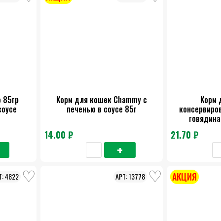
 85гр
Корм для кошек Chammy с
Корм 
соусе
печенью в соусе 85г
консервиро
говядина 
14.00 ₽
21.70 ₽
АКЦИЯ
4822
13778