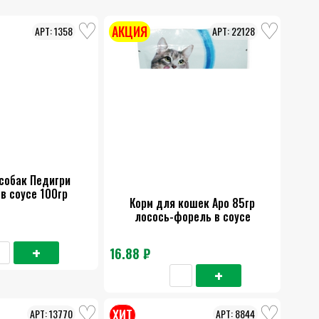
АКЦИЯ
1358
22128
собак Педигри
в соусе 100гр
Корм для кошек Аро 85гр
лосось-форель в соусе
16.88 ₽
ХИТ
13770
8844