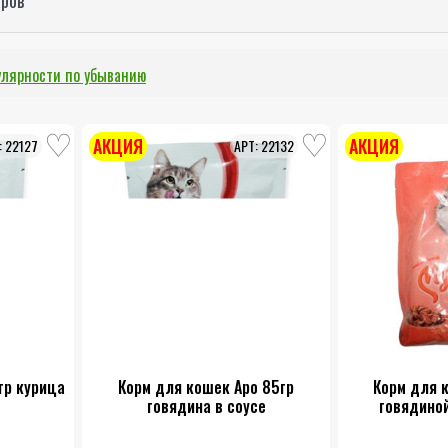
улярности по убыванию
АКЦИЯ
АКЦИЯ
22127
22132
гр курица
Корм для кошек Аро 85гр
Корм для 
говядина в соусе
говядиной