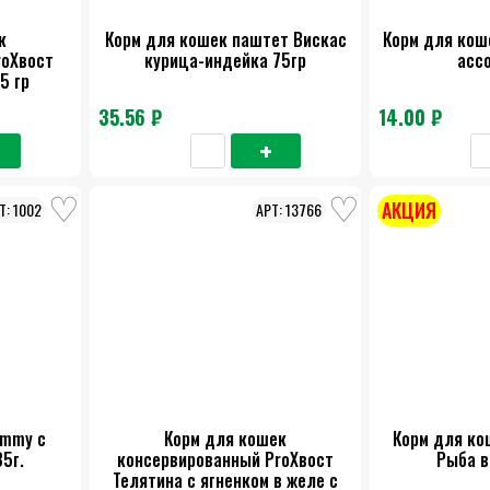
к
Корм для кошек паштет Вискас
Корм для кош
roХвост
курица-индейка 75гр
ассо
5 гр
35.56 ₽
14.00 ₽
АКЦИЯ
1002
13766
ammy с
Корм для кошек
Корм для ко
85г.
консервированный ProХвост
Рыба в
Телятина с ягненком в желе с