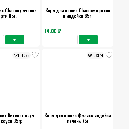
ек Chammy мясное
Корм для кошек Chammy кролик
рти 85г.
и индейка 85г.
14.00 ₽
4035
1374
шек Китекат пауч
Корм для кошек Феликс индейка
 соусе 85гр
печень 75г