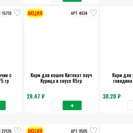
АКЦИЯ
15710
4034
рчик с
Корм для кошек Китекат пауч
Корм для 
75 гр
Курица в соусе 85гр
говядина 
28.47 ₽
30.20 ₽
АКЦИЯ
22126
9505