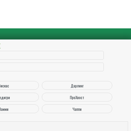
Х
Вискас
Дарлинг
едигри
ПроХвост
Чамми
Чаппи