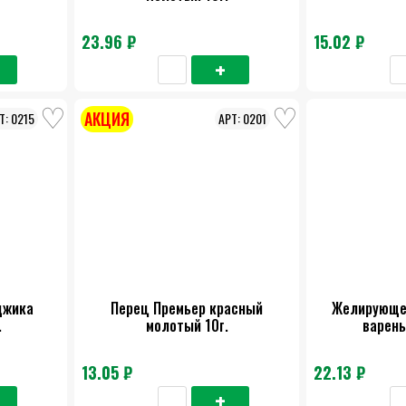
23.96 ₽
15.02 ₽
АКЦИЯ
0215
0201
джика
Перец Премьер красный
Желирующе
.
молотый 10г.
варень
13.05 ₽
22.13 ₽