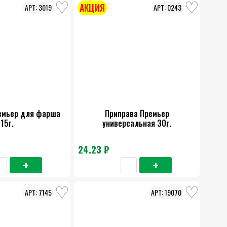
АКЦИЯ
3019
0243
емьер для фарша
Приправа Премьер
15г.
универсальная 30г.
24.23 ₽
7145
19070