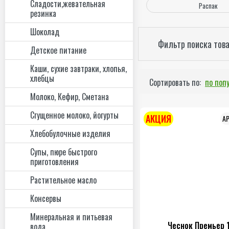
Сладости,жевательная
Распак
резинка
Шоколад
Фильтр поиска тов
Детское питание
Каши, сухие завтраки, хлопья,
хлебцы
Сортировать по:
по поп
Молоко, Кефир, Сметана
Сгущенное молоко, йогурты
АКЦИЯ
Хлебобулочные изделия
Супы, пюре быстрого
приготовления
Растительное масло
Консервы
Минеральная и питьевая
Чеснок Премьер 1
вода