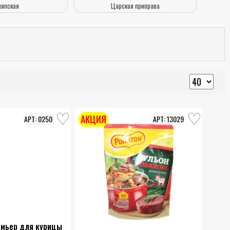
ляпская
Царская приправа
АКЦИЯ
0250
13029
емьер для курицы