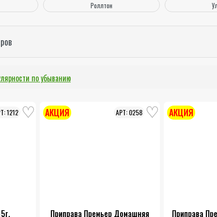
Роллтон
У
аров
улярности по убыванию
АКЦИЯ
АКЦИЯ
1212
0258
5г.
Приправа Премьер Домашняя
Приправа Пр