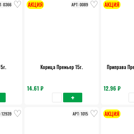
АКЦИЯ
АКЦИЯ
0366
0089
5г.
Корица Премьер 15г.
Приправа Пр
14.61 ₽
12.96 ₽
АКЦИЯ
12939
1015