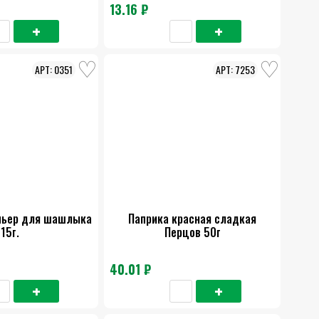
13.16 ₽
0351
7253
мьер для шашлыка
Паприка красная сладкая
15г.
Перцов 50г
40.01 ₽