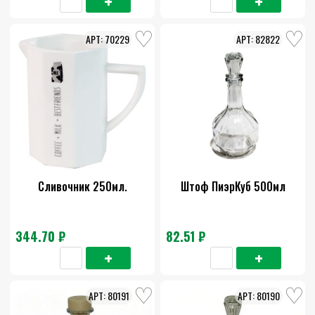
70229
82822
Сливочник 250мл.
Штоф ПиэрКуб 500мл
344.70 ₽
82.51 ₽
80191
80190