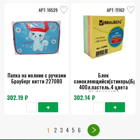
16529
11162
Папка на молнии с ручками
Блок
Брауберг китти 227080
самоклеющийся(стикеры)Брау
400л.пастель.4 цвета
76*76 122856
302.19 ₽
302.14 ₽
2
3
4
5
6
1