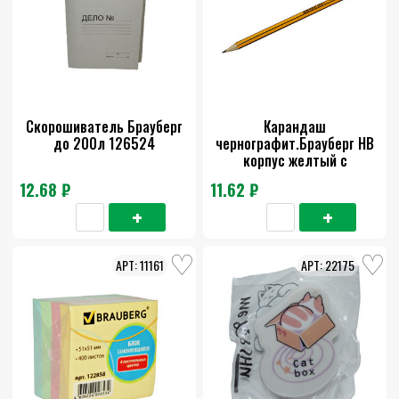
Скорошиватель Брауберг
Карандаш
до 200л 126524
чернографит.Брауберг НВ
корпус желтый с
черн.полос.с рез.заточ.
12.68 ₽
11.62 ₽
1шт.180614
11161
22175