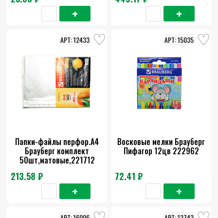
12433
15035
Папки-файлы перфор.А4
Восковые мелки Брауберг
Брауберг комплект
Пифагор 12цв 222962
50шт,матовые,221712
213.58 ₽
72.41 ₽
16006
13743