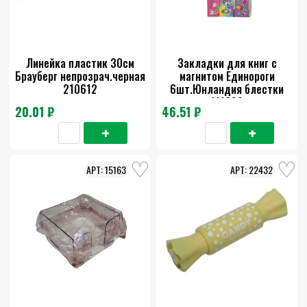
Линейка пластик 30см
Закладки для книг с
Брауберг непрозрач.черная
магнитом Единороги
210612
6шт.Юнландия блестки
111638
20.01 ₽
46.51 ₽
15163
22432