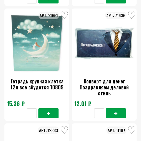
21661
71436
Тетрадь крупная клетка
Конверт для денег
12л все сбудется 10809
Поздравляем деловой
стиль
15.36 ₽
12.01 ₽
12383
11187