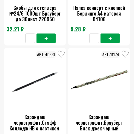
Скобы для степлера
Папка конверт с кнопкой
№24/6 1000шт Брауберг
Берлинго А4 матовая
до 30лист.220950
04106
32.21 ₽
9.28 ₽
40661
11174
Карандаш
Карандаш
чернографит.Стафф
чернографит.Брауберг
Колледж НВ с ластиком,
Блэк джек черный