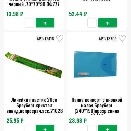
черный .70*70*90 ОФ777
13.98 ₽
52.44 ₽
12416
13709
Линейка пластик 20см
Папка конверт с кнопкой
Брауберг кристал
малая Брауберг
вивид,непрозрач.асс.210287
(240*190)прозр.синяя
22402
25.95 ₽
23.98 ₽