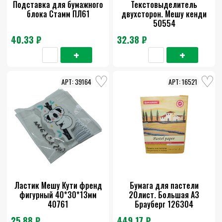
Подставка для бумажного
Текстовыделитель
блока Стамм ПЛ61
двухсторон. Мешу кенди
50554
40.33 ₽
32.38 ₽
39164
16521
Ластик Мешу Кути френд
Бумага для пастели
фигурный 40*30*13мм
20лист. Большая А3
40761
Брауберг 126304
25.88 ₽
449.17 ₽