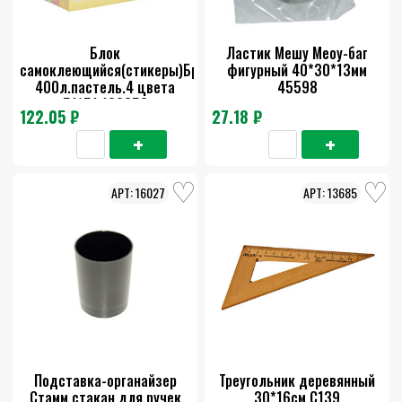
Блок
Ластик Мешу Меоу-баг
самоклеющийся(стикеры)Брауберг
фигурный 40*30*13мм
400л.пастель.4 цвета
45598
51*51 122858
122.05 ₽
27.18 ₽
16027
13685
Подставка-органайзер
Треугольник деревянный
Стамм стакан для ручек
30*16см С139