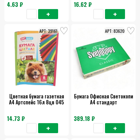
пластиковый корпус
1шт.180609
4.63 ₽
16.62 ₽
черный 181712
39161
83620
Цветная бумага газетная
Бумага Офисная Светокопи
А4 Артспейс 16л 8цв 045
А4 стандарт
14.73 ₽
389.18 ₽