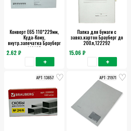
Конверт Е65 110*229мм,
Папка для бумаги с
Куда-Кому,
завяз.картон Брауберг до
внутр.запечатка Брауберг
200л,122292
112195
2.62 ₽
15.06 ₽
13657
21971