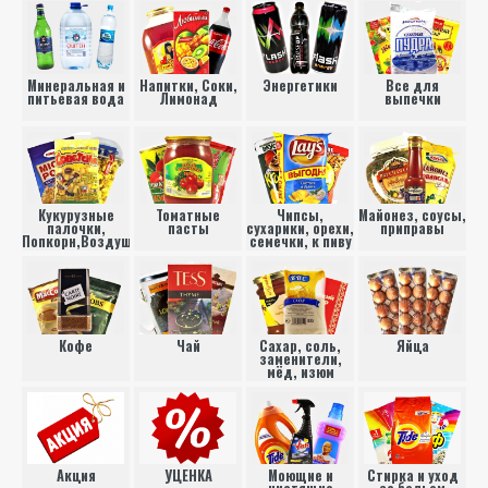
Минеральная и
Напитки, Соки,
Энергетики
Все для
питьевая вода
Лимонад
выпечки
Кукурузные
Томатные
Чипсы,
Майонез, соусы,
палочки,
пасты
сухарики, орехи,
приправы
Попкорн,Воздушная
семечки, к пиву
кукуруза
Кофе
Чай
Сахар, соль,
Яйца
заменители,
мёд, изюм
Акция
УЦЕНКА
Моющие и
Стирка и уход