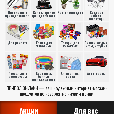
Письменные
Канцелярские
Растениеводство
Садовая
принадлежности
принадлежности
мебель,
инвентарь
Для ремонта
Корма для
Товары для
Пикник, отдых,
животных
животных
игры, игрушки
Пасхальные
Бассейны,
Антисептик,
Автотовары
аксессуары
банные
Маска
принадлежности
ПРИВОЗ ОНЛАЙН — ваш надежный интернет-магазин
продуктов по невероятно низким ценам!
Акции
Для вас