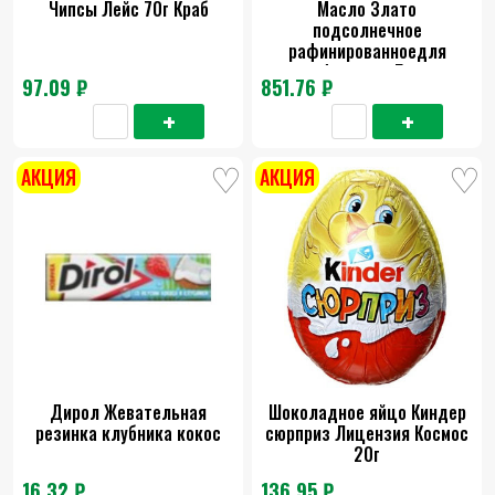
Чипсы Лейс 70г Краб
Масло Злато
подсолнечное
рафинированноедля
фритюра 5л
97.09 ₽
851.76 ₽
АКЦИЯ
АКЦИЯ
Дирол Жевательная
Шоколадное яйцо Киндер
резинка клубника кокос
сюрприз Лицензия Космос
20г
16.32 ₽
136.95 ₽