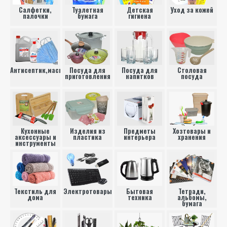
Салфетки,
Туалетная
Детская
Уход за кожей
палочки
бумага
гигиена
Антисептик,маска,лейкопластырь
Посуда для
Посуда для
Столовая
приготовления
напитков
посуда
Кухонные
Изделия из
Предметы
Хозтовары и
аксессуары и
пластика
интерьера
хранения
инструменты
Текстиль для
Электротовары
Бытовая
Тетради,
дома
техника
альбомы,
бумага