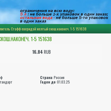
итель Стафф еверидэй желтый скош.наконеч. 1-5 151638
ОШ.НАКОНЕЧ. 1-5 151638
16.84
RUB
ы
фф
Страна
: Россия
Стандарт
Годен до
: 01.03.25