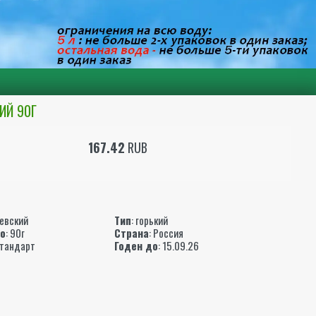
ИЙ 90Г
167.42
RUB
ы
евский
Тип
: горький
то
: 90г
Страна
: Россия
Стандарт
Годен до
: 15.09.26