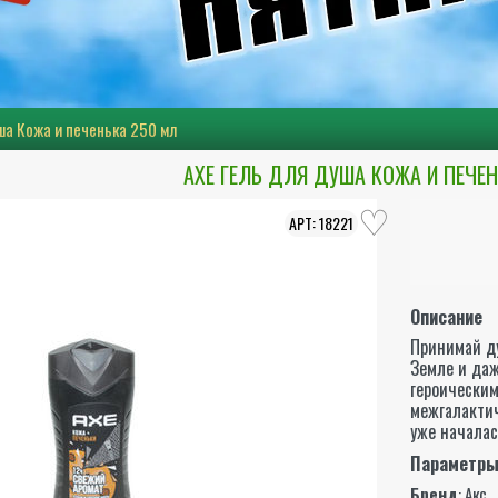
ша Кожа и печенька 250 мл
AXE ГЕЛЬ ДЛЯ ДУША КОЖА И ПЕЧЕ
18221
Описание
Принимай ду
Земле и даж
героическим
межгалактич
уже началас
Параметр
Бренд
:
Акс