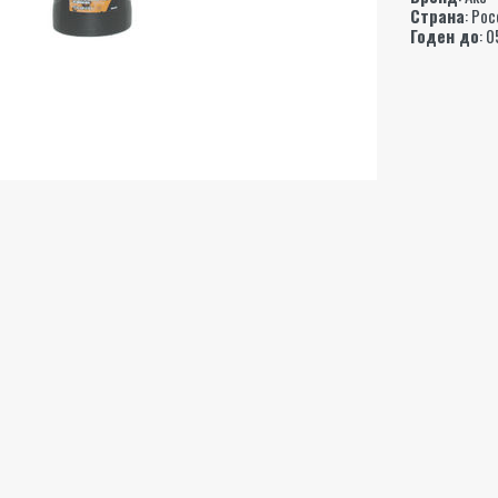
Страна
: Ро
Годен до
: 