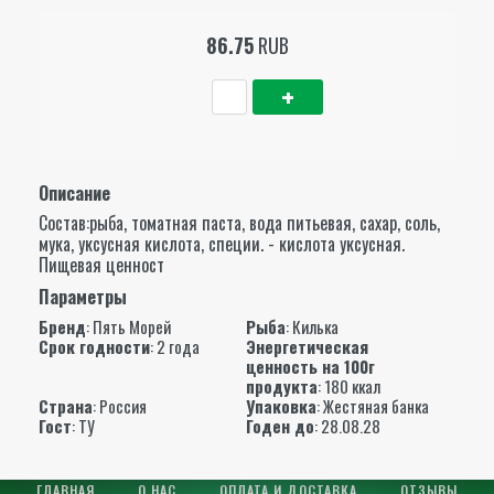
86.75
RUB
Описание
Состав:рыба, томатная паста, вода питьевая, сахар, соль,
мука, уксусная кислота, специи. - кислота уксусная.
Пищевая ценност
Параметры
Бренд
:
Пять Морей
Рыба
: Килька
Срок годности
: 2 года
Энергетическая
ценность на 100г
продукта
: 180 ккал
Страна
: Россия
Упаковка
: Жестяная банка
Гост
: ТУ
Годен до
: 28.08.28
ГЛАВНАЯ
О НАС
ОПЛАТА И ДОСТАВКА
ОТЗЫВЫ