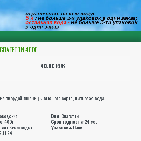
СПАГЕТТИ 400Г
40.80
RUB
 из твердой пшеницы высшего сорта, питьевая вода.
ы
оводские
Вид
: Спагетти
то
: 400г
Срок годности
: 24 мес
ссия.г.Кисловодск
Упаковка
: Пакет
2.11.24