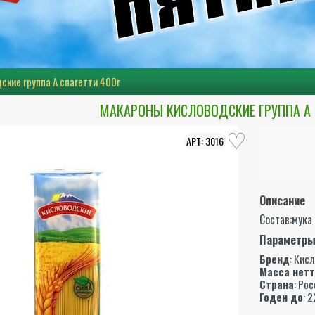
кие группа А спагетти 400г
МАКАРОНЫ КИСЛОВОДСКИЕ ГРУППА А 
3016
Описание
Состав:мука
Параметр
Бренд
:
Кисл
Масса нет
Страна
: Ро
Годен до
: 2