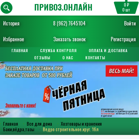
ПРИВОЗ.ОНЛАЙН
0 ₽
0
шт
История
8 (962) 7645104
Войти
Избранное
Заказать звонок
Регистрация
ГЛАВНАЯ
СЛУЖБА КОНТРОЛЯ
ОПЛАТА И ДОСТАВКА
ОТЗЫВЫ
О НАС
КОНТАКТЫ
Главная
Все для дома
Хозтовары и хранения
Баки,вёдра,тазы
Ведро строительное.круг. 16л