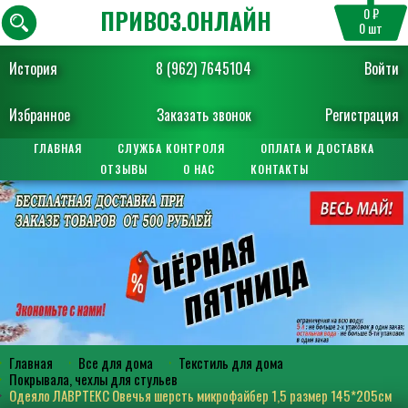
ПРИВОЗ.ОНЛАЙН
0 ₽
0
шт
История
8 (962) 7645104
Войти
Избранное
Заказать звонок
Регистрация
ГЛАВНАЯ
СЛУЖБА КОНТРОЛЯ
ОПЛАТА И ДОСТАВКА
ОТЗЫВЫ
О НАС
КОНТАКТЫ
Главная
Все для дома
Текстиль для дома
Покрывала, чехлы для стульев
Одеяло ЛАВРТЕКС Овечья шерсть микрофайбер 1,5 размер 145*205см