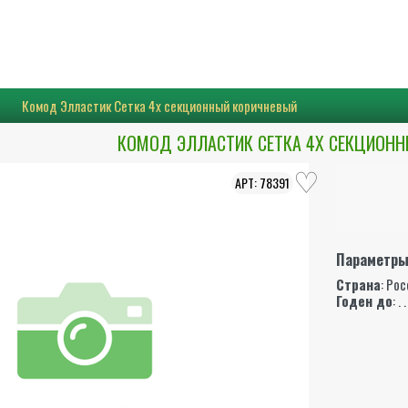
Комод Элластик Сетка 4х секционный коричневый
КОМОД ЭЛЛАСТИК СЕТКА 4Х СЕКЦИОН
78391
Параметр
Страна
: Ро
Годен до
: . .