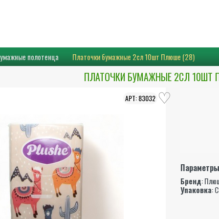
бумажные полотенца
Платочки бумажные 2сл 10шт Плюше (28)
ПЛАТОЧКИ БУМАЖНЫЕ 2СЛ 10ШТ П
83032
Параметр
Бренд
:
Плю
Упаковка
: 