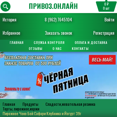
ПРИВОЗ.ОНЛАЙН
0 ₽
0
шт
История
8 (962) 7645104
Войти
Избранное
Заказать звонок
Регистрация
ГЛАВНАЯ
СЛУЖБА КОНТРОЛЯ
ОПЛАТА И ДОСТАВКА
ОТЗЫВЫ
О НАС
КОНТАКТЫ
Главная
Продукты
Сладости,жевательная резинка
Торты, пирожное,коржи
Пирожное Чоко Бой Сафари Клубника и Йогурт 39г