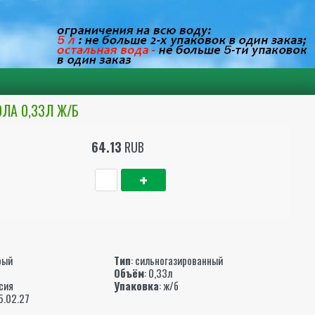
ЛА 0,33Л Ж/Б
64.13
RUB
ы
рый
Тип
: сильногазированный
Объём
: 0,33л
ссия
Упаковка
: ж/б
05.02.27