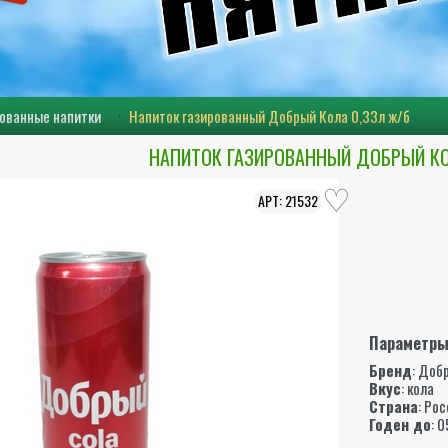
ованные напитки
Напиток газированный Добрый Кола 0,33л ж/б
НАПИТОК ГАЗИРОВАННЫЙ ДОБРЫЙ КО
21532
Параметр
Бренд
:
Доб
Вкус
: кола
Страна
: Ро
Годен до
: 