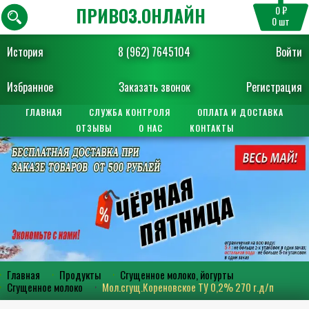
ПРИВОЗ.ОНЛАЙН
0 ₽
0
шт
История
8 (962) 7645104
Войти
Избранное
Заказать звонок
Регистрация
ГЛАВНАЯ
СЛУЖБА КОНТРОЛЯ
ОПЛАТА И ДОСТАВКА
ОТЗЫВЫ
О НАС
КОНТАКТЫ
Главная
Продукты
Сгущенное молоко, йогурты
Сгущенное молоко
Мол.сгущ.Кореновское ТУ 0,2% 270 г.д/п