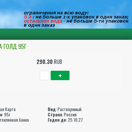
А ГОЛД 95Г
290.30
RUB
ы
ая Карта
Вид
: Растворимый
то
: 95г
Страна
: Россия
Стеклянная банка
Годен до
: 25.10.27