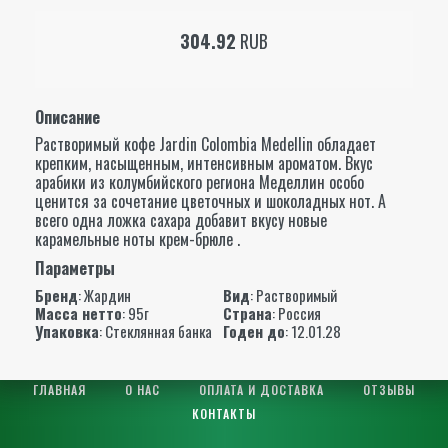
304.92
RUB
Описание
Растворимый кофе Jardin Colombia Medellin обладает
крепким, насыщенным, интенсивным ароматом. Вкус
арабики из колумбийского региона Меделлин особо
ценится за сочетание цветочных и шоколадных нот. А
всего одна ложка сахара добавит вкусу новые
карамельные ноты крем-брюле .
Параметры
Бренд
:
Жардин
Вид
: Растворимый
Масса нетто
: 95г
Страна
: Россия
Упаковка
: Стеклянная банка
Годен до
: 12.01.28
ГЛАВНАЯ
О НАС
ОПЛАТА И ДОСТАВКА
ОТЗЫВЫ
КОНТАКТЫ