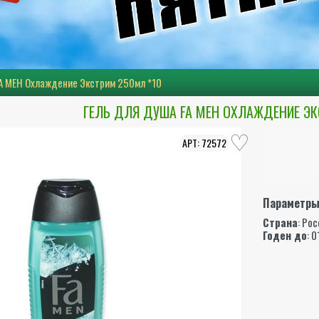
FA МЕН Охлаждение Экстрим 250мл *10
ГЕЛЬ ДЛЯ ДУША FA МЕН ОХЛАЖДЕНИЕ ЭК
72572
Параметр
Страна
: Ро
Годен до
: 