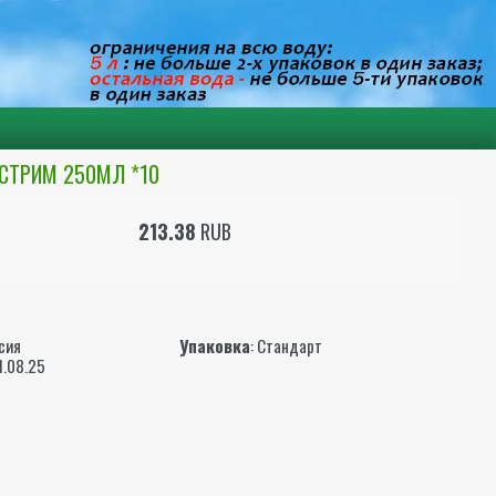
СТРИМ 250МЛ *10
213.38
RUB
ы
ссия
Упаковка
: Стандарт
01.08.25