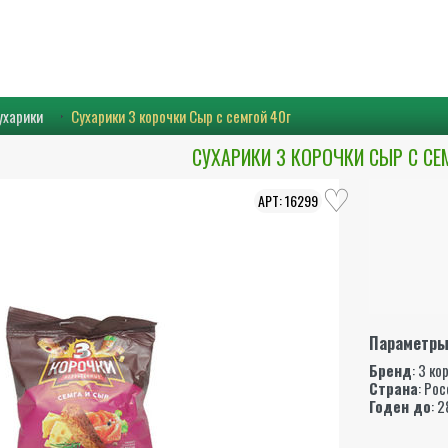
ухарики
Сухарики 3 корочки Сыр с семгой 40г
СУХАРИКИ 3 КОРОЧКИ СЫР С СЕ
16299
Параметр
Бренд
:
3 ко
Страна
: Ро
Годен до
: 