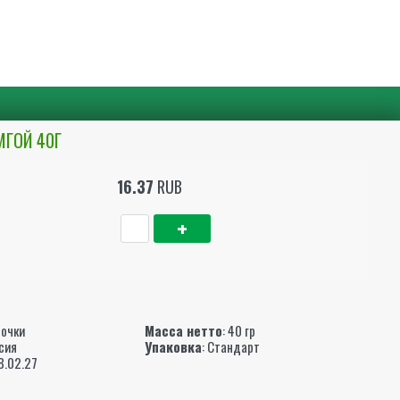
МГОЙ 40Г
16.37
RUB
ы
рочки
Масса нетто
: 40 гр
ссия
Упаковка
: Стандарт
28.02.27