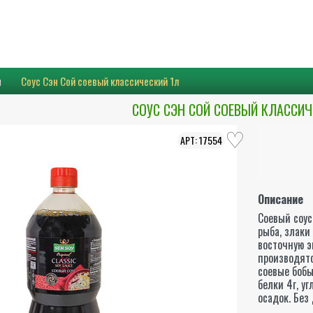
я
Соус Сэн Сой соевый классический 1л
СОУС СЭН СОЙ СОЕВЫЙ КЛАССИЧ
17554
Описание
Соевый соус
рыба, злаки
восточную 
производятс
соевые бобы
белки 4г, у
осадок. Без