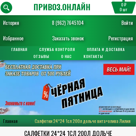
ПРИВОЗ.ОНЛАЙН
0 ₽
0
шт
История
8 (962) 7645104
Войти
Избранное
Заказать звонок
Регистрация
ГЛАВНАЯ
СЛУЖБА КОНТРОЛЯ
ОПЛАТА И ДОСТАВКА
ОТЗЫВЫ
О НАС
КОНТАКТЫ
Главная
Салфетки 24*24 1сл 200л дольче вита+олива Лилия
САЛФЕТКИ 24*24 1СЛ 200Л ДОЛЬЧЕ