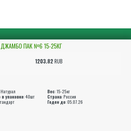
 ДЖАМБО ПАК №6 15-25КГ
1203.82
RUB
ы
 Натурал
Вес
: 15-25кг
 в упаковке
: 40шт
Страна
: Россия
Стандарт
Годен до
: 05.07.26