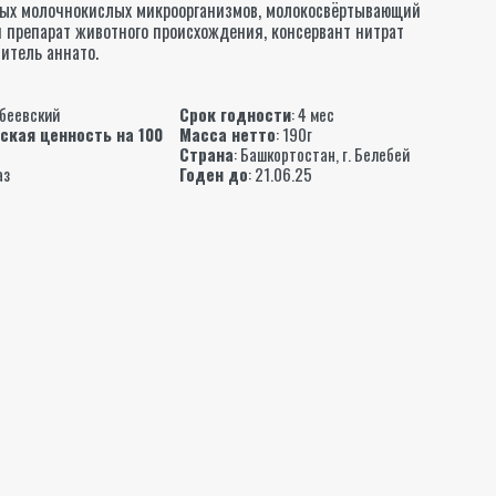
ых молочнокислых микроорганизмов, молокосвёртывающий
препарат животного происхождения, консервант нитрат
ситель аннато.
ы
беевский
Срок годности
: 4 мес
ская ценность на 100
Масса нетто
: 190г
Страна
: Башкортостан, г. Белебей
аз
Годен до
: 21.06.25