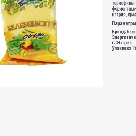
термофильн
ферментный 
натрия, кра
Параметр
Бренд
:
Беле
Энергетиче
г
: 347 ккал
Упаковка
: Г