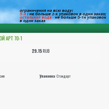
Й АРТ 70-1
29.15
RUB
ы
ссия
Упаковка
: Стандарт