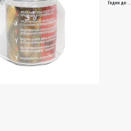
Годен до
: . .