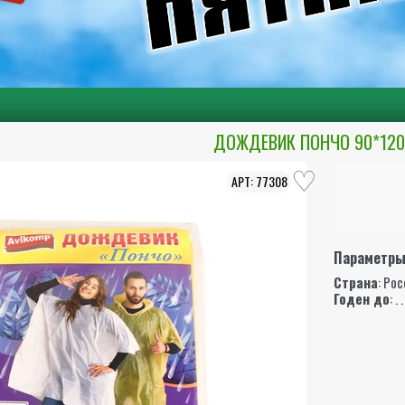
ДОЖДЕВИК ПОНЧО 90*12
77308
Параметр
Страна
: Ро
Годен до
: . .