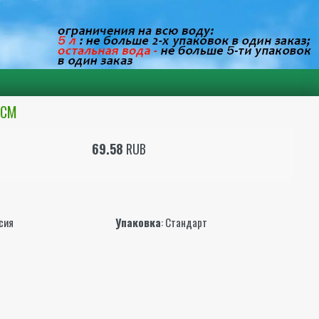
0СМ
69.58
RUB
ы
ссия
Упаковка
: Стандарт