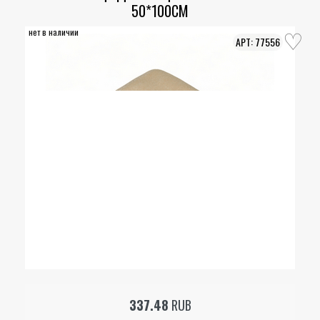
50*100СМ
нет в наличии
77556
337.48
RUB