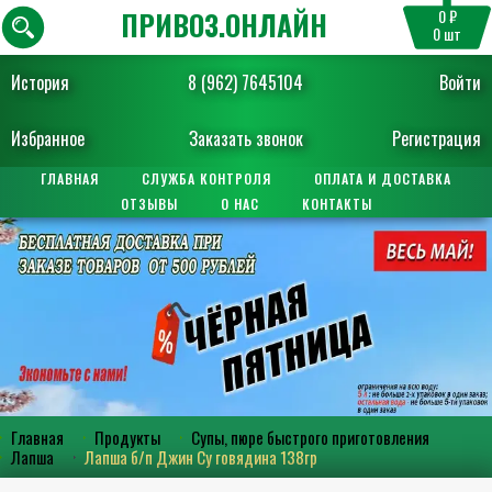
ПРИВОЗ.ОНЛАЙН
0 ₽
0
шт
История
8 (962) 7645104
Войти
Избранное
Заказать звонок
Регистрация
ГЛАВНАЯ
СЛУЖБА КОНТРОЛЯ
ОПЛАТА И ДОСТАВКА
ОТЗЫВЫ
О НАС
КОНТАКТЫ
Главная
Продукты
Супы, пюре быстрого приготовления
Лапша
Лапша б/п Джин Су говядина 138гр