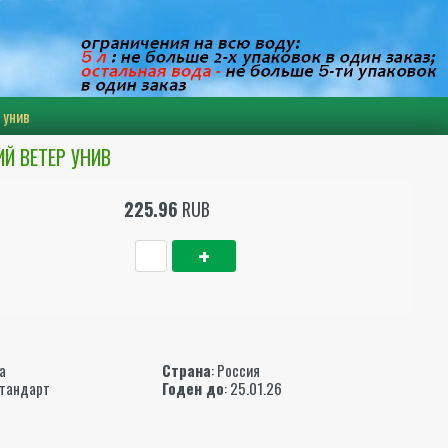
 унив
Й ВЕТЕР УНИВ
225.96
RUB
ы
а
Страна
: Россия
Стандарт
Годен до
: 25.01.26