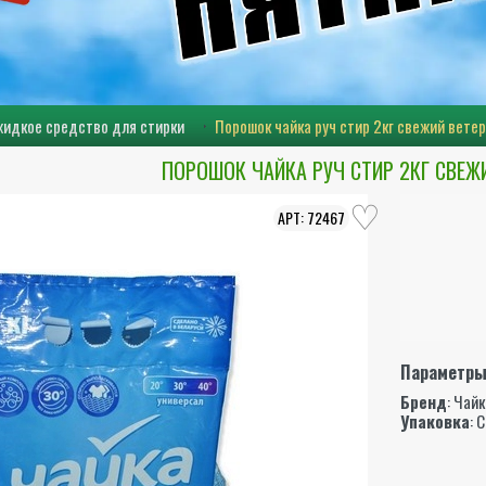
жидкое средство для стирки
Порошок чайка руч стир 2кг свежий ветер
ПОРОШОК ЧАЙКА РУЧ СТИР 2КГ СВЕЖИ
72467
Параметр
Бренд
:
Чайк
Упаковка
: 